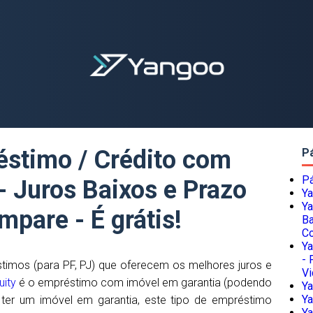
éstimo / Crédito com
P
Pá
- Juros Baixos e Prazo
Ya
Ya
pare - É grátis!
Ba
Co
Ya
- 
imos (para PF, PJ) que oferecem os melhores juros e
Vi
ity
é o empréstimo com imóvel em garantia (podendo
Ya
Ya
de ter um imóvel em garantia, este tipo de empréstimo
Ya