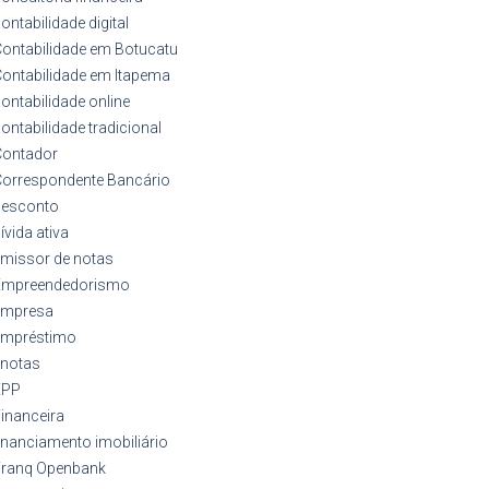
ontabilidade digital
ontabilidade em Botucatu
ontabilidade em Itapema
ontabilidade online
ontabilidade tradicional
Contador
orrespondente Bancário
desconto
ívida ativa
missor de notas
Empreendedorismo
empresa
empréstimo
enotas
EPP
inanceira
inanciamento imobiliário
Franq Openbank