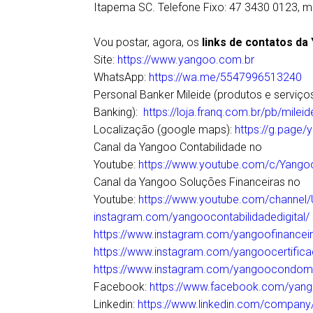
Itapema SC. Telefone Fixo: 47 3430 0123, m
Vou postar, agora, os
links de contatos da
Site:
https://www.yangoo.com.br
WhatsApp:
https://wa.me/5547996513240
Personal Banker Mileide (produtos e serviço
Banking):
https://loja.franq.com.br/pb/mileid
Localização (google maps):
https://g.page
Canal da Yangoo Contabilidade no
Youtube:
https://www.youtube.com/c/Yangoo
Canal da Yangoo Soluções Financeiras no
Youtube:
https://www.youtube.com/chann
instagram.com/yangoocontabilidadedigital/
https://www.instagram.com/yangoofinancei
https://www.instagram.com/yangoocertificad
https://www.instagram.com/yangoocondom
Facebook:
https://www.facebook.com/yang
Linkedin:
https://www.linkedin.com/company