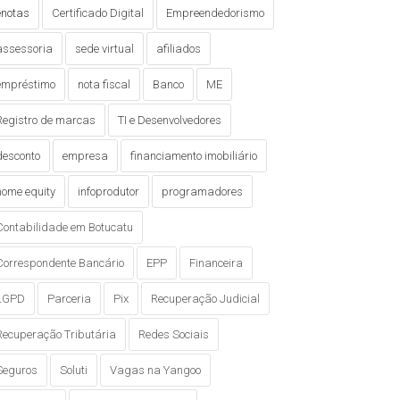
enotas
Certificado Digital
Empreendedorismo
assessoria
sede virtual
afiliados
empréstimo
nota fiscal
Banco
ME
Registro de marcas
TI e Desenvolvedores
desconto
empresa
financiamento imobiliário
home equity
infoprodutor
programadores
Contabilidade em Botucatu
Correspondente Bancário
EPP
Financeira
LGPD
Parceria
Pix
Recuperação Judicial
Recuperação Tributária
Redes Sociais
Seguros
Soluti
Vagas na Yangoo