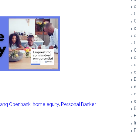
c
C
C
c
c
C
d
e
ranq Openbank
,
home equity
,
Personal Banker
F
f