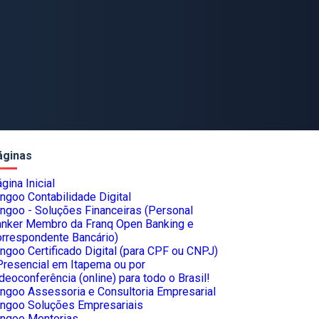
áginas
gina Inicial
ngoo Contabilidade Digital
ngoo - Soluções Financeiras (Personal
nker Membro da Franq Open Banking e
rrespondente Bancário)
ngoo Certificado Digital (para CPF ou CNPJ)
Presencial em Itapema ou por
deoconferência (online) para todo o Brasil!
ngoo Assessoria e Consultoria Empresarial
ngoo Soluções Empresariais
ngoo Mentorias