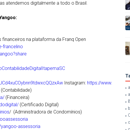
as atendemos digitalmente a todo o Brasil.
 Yangoo:
s financeiros na plataforma da Franq Open
e-francelino
/yangoo?share
ContabilidadeDigitalItapemaSC
T
el/UCd4xuCOybnn9tdwxcQQzxAw
Instagram:
https://www.
a
(Contabilidade)
ra/
(Financeira)
odigital/
(Certificado Digital)
b
inios
/ (Administradora de Condomínios)
C
ooassessoria
c
/yangoo-assessoria
c