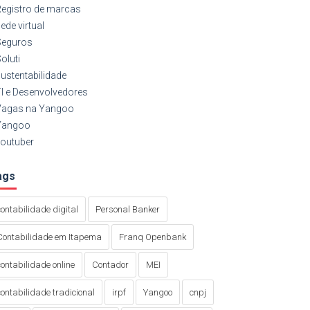
egistro de marcas
ede virtual
Seguros
oluti
ustentabilidade
I e Desenvolvedores
Vagas na Yangoo
Yangoo
outuber
ags
contabilidade digital
Personal Banker
Contabilidade em Itapema
Franq Openbank
contabilidade online
Contador
MEI
contabilidade tradicional
irpf
Yangoo
cnpj