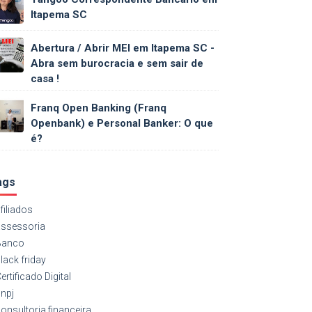
Itapema SC
Abertura / Abrir MEI em Itapema SC -
Abra sem burocracia e sem sair de
casa !
Franq Open Banking (Franq
Openbank) e Personal Banker: O que
é?
ags
filiados
assessoria
Banco
lack friday
ertificado Digital
npj
onsultoria financeira