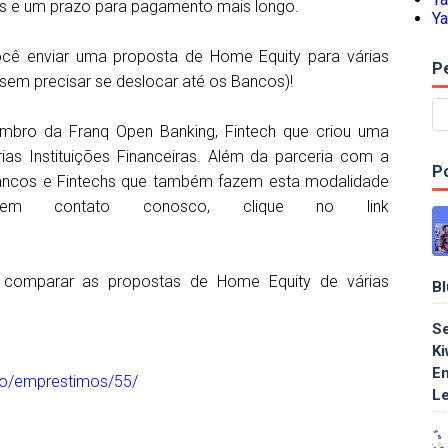
xos e um prazo para pagamento mais longo.
Ya
ocê enviar uma proposta de Home Equity para várias
P
t (sem precisar se deslocar até os Bancos)!
embro da Franq Open Banking, Fintech que criou uma
as Instituições Financeiras. Além da parceria com a
P
Bancos e Fintechs que também fazem esta modalidade
em contato conosco, clique no link
e comparar as propostas de Home Equity de várias
Bl
Se
Ki
Em
lino/emprestimos/55/
Le