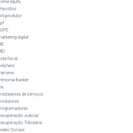
ome equity
impostos
nfoprodutor
rpf
LGPD
arketing digital
ME
MEI
ota fiscal
nlyfans
arceria
ersonal Banker
ix
restadores de serviços
rodutores
programadores
ecuperação Judicial
ecuperação Tributária
edes Sociais