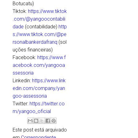
Botucatu)
Tiktok:
https://www.tiktok
.com/@yangoocontabili
dade
(contabilidade)
http
s://www.tiktok.com/@pe
rsonalbankerdafranq
(sol
uções financeiras)
Facebook:
https://www.f
acebook.com/yangooa
ssessoria
Linkedin:
https://www.link
edin.com/company/yan
goo-assessoria
Twitter:
https://twitter.co
m/yangoo_oficial
Este post está arquivado
em
Correspondente