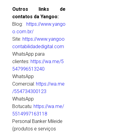
Outros links de
contatos da Yangoo:
Blog:
https://www.yango
o.com.br/
Site:
https://www.yangoo
contabilidadedigital.com
WhatsApp para
clientes:
https://wa.me/5
547996513240
WhatsApp
Comercial:
https://wa.me
/554734300123
WhatsApp
Botucatu:
https://wa.me/
5514997163118
Personal Banker Mileide
(produtos e serviços