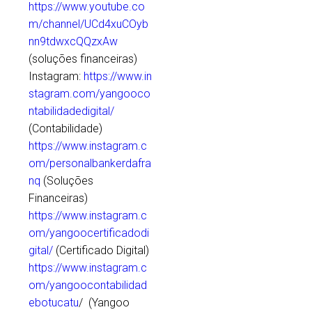
https://www.youtube.co
m/channel/UCd4xuCOyb
nn9tdwxcQQzxAw
(soluções financeiras)
Instagram:
https://www.in
stagram.com/yangooco
ntabilidadedigital/
(Contabilidade)
https://www.instagram.c
om/personalbankerdafra
nq
(Soluções
Financeiras)
https://www.instagram.c
om/yangoocertificadodi
gital/
(Certificado Digital)
https://www.instagram.c
om/yangoocontabilidad
ebotucatu
/ (Yangoo