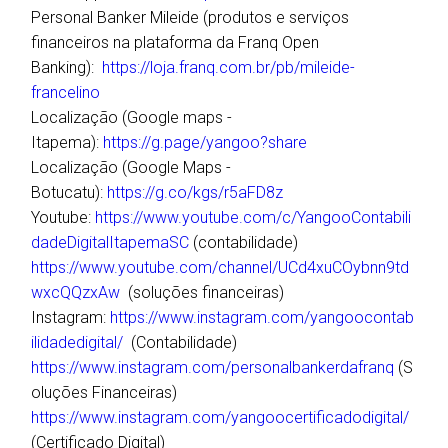
Personal Banker Mileide (produtos e serviços
financeiros na plataforma da Franq Open
Banking):
https://loja.franq.com.br/pb/mileide-
francelino
Localização (Google maps -
Itapema):
https://g.page/yangoo?share
Localização (Google Maps -
Botucatu):
https://g.co/kgs/r5aFD8z
Youtube:
https://www.youtube.com/c/YangooContabili
dadeDigitalItapemaSC
(contabilidade)
https://www.youtube.com/channel/UCd4xuCOybnn9td
wxcQQzxAw
(soluções financeiras)
Instagram:
https://www.instagram.com/yangoocontab
ilidadedigital/
(Contabilidade)
https://www.instagram.com/personalbankerdafranq
(S
oluções Financeiras)
https://www.instagram.com/yangoocertificadodigital/
(Certificado Digital)