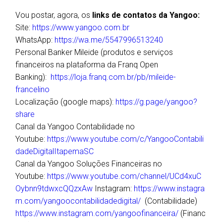
Vou postar, agora, os
links de contatos da Yangoo:
Site:
https://www.yangoo.com.br
WhatsApp:
https://wa.me/5547996513240
Personal Banker Mileide (produtos e serviços
financeiros na plataforma da Franq Open
Banking):
https://loja.franq.com.br/pb/mileide-
francelino
Localização (google maps):
https://g.page/yangoo?
share
Canal da Yangoo Contabilidade no
Youtube:
https://www.youtube.com/c/YangooContabili
dadeDigitalItapemaSC
Canal da Yangoo Soluções Financeiras no
Youtube:
https://www.youtube.com/channel/UCd4xuC
Oybnn9tdwxcQQzxAw
Instagram:
https://www.instagra
m.com/yangoocontabilidadedigital/
(Contabilidade)
https://www.instagram.com/yangoofinanceira/
(Financ