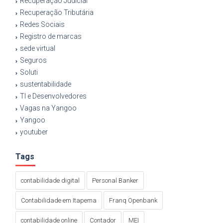
Recuperação Judicial
Recuperação Tributária
Redes Sociais
Registro de marcas
sede virtual
Seguros
Soluti
sustentabilidade
TI e Desenvolvedores
Vagas na Yangoo
Yangoo
youtuber
Tags
contabilidade digital
Personal Banker
Contabilidade em Itapema
Franq Openbank
contabilidade online
Contador
MEI