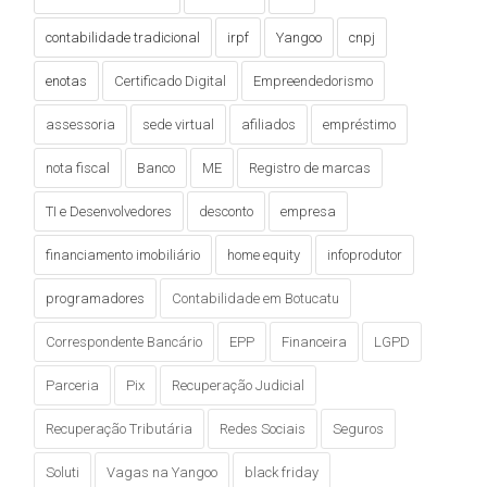
contabilidade tradicional
irpf
Yangoo
cnpj
enotas
Certificado Digital
Empreendedorismo
assessoria
sede virtual
afiliados
empréstimo
nota fiscal
Banco
ME
Registro de marcas
TI e Desenvolvedores
desconto
empresa
financiamento imobiliário
home equity
infoprodutor
programadores
Contabilidade em Botucatu
Correspondente Bancário
EPP
Financeira
LGPD
Parceria
Pix
Recuperação Judicial
Recuperação Tributária
Redes Sociais
Seguros
Soluti
Vagas na Yangoo
black friday