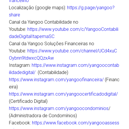
francelino
Localização (google maps):
https://g.page/yangoo?
share
Canal da Yangoo Contabilidade no
Youtube:
https://www.youtube.com/c/YangooContabili
dadeDigitalItapemaSC
Canal da Yangoo Soluções Financeiras no
Youtube:
https://www.youtube.com/channel/UCd4xuC
Oybnn9tdwxcQQzxAw
Instagram:
https://www.instagram.com/yangoocontab
ilidadedigital/
(Contabilidade)
https://www.instagram.com/yangoofinanceira/
(Financ
eira)
https://www.instagram.com/yangoocertificadodigital/
(Certificado Digital)
https://www.instagram.com/yangoocondominios
/
(Administradora de Condomínios)
Facebook:
https://www.facebook.com/yangooassess