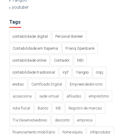
Yangoo
youtuber
Tags
contabilidade digital
Personal Banker
Contabilidade em Itapema
Franq Openbank
contabilidade online
Contador
MEI
contabilidade tradicional
irpf
Yangoo
cnpj
enotas
Certificado Digital
Empreendedorismo
assessoria
sede virtual
afiliados
empréstimo
nota fiscal
Banco
ME
Registro de marcas
TI e Desenvolvedores
desconto
empresa
financiamento imobiliário
home equity
infoprodutor